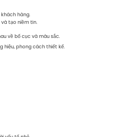
 khách hàng.
và tạo niềm tin.
au về bố cục và màu sắc.
g hiệu, phong cách thiết kế.
i yếu tố nhỏ.