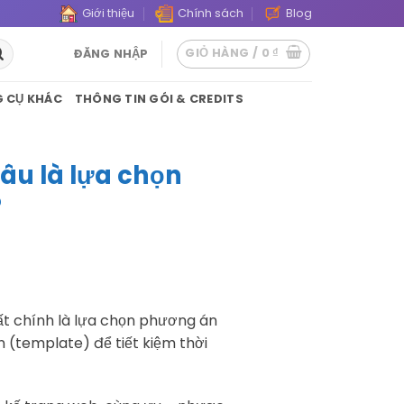
Giới thiệu
Chính sách
Blog
GIỎ HÀNG /
0
₫
ĐĂNG NHẬP
 CỤ KHÁC
THÔNG TIN GÓI & CREDITS
âu là lựa chọn
?
ất chính là lựa chọn phương án
 (template) để tiết kiệm thời