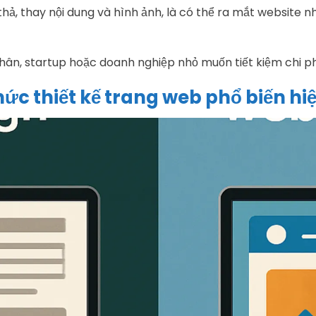
thả, thay nội dung và hình ảnh, là có thể ra mắt website
hân, startup hoặc doanh nghiệp nhỏ muốn tiết kiệm chi ph
hức thiết kế trang web phổ biến hi