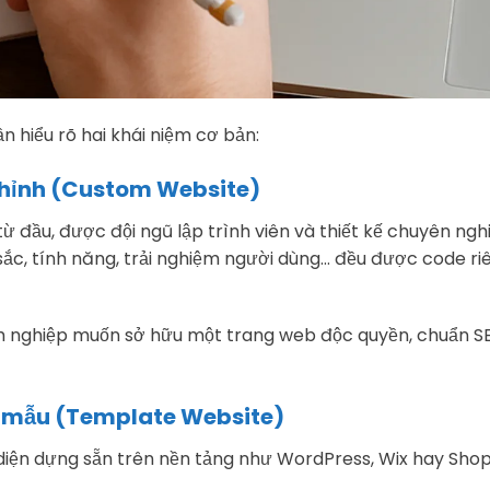
n hiểu rõ hai khái niệm cơ bản:
chỉnh (Custom Website)
ừ đầu, được đội ngũ lập trình viên và thiết kế chuyên nghi
 sắc, tính năng, trải nghiệm người dùng… đều được code r
h nghiệp muốn sở hữu một trang web độc quyền, chuẩn SE
g mẫu (Template Website)
diện dựng sẵn trên nền tảng như WordPress, Wix hay Shopi