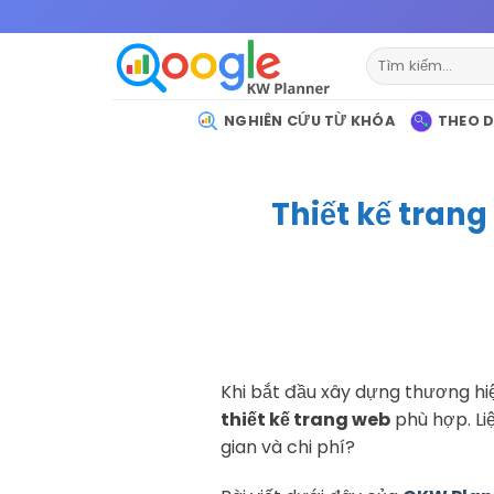
Bỏ
qua
Tìm
nội
kiếm:
dung
NGHIÊN CỨU TỪ KHÓA
THEO D
Thiết kế tran
Khi bắt đầu xây dựng thương hi
thiết kế trang web
phù hợp. Li
gian và chi phí?