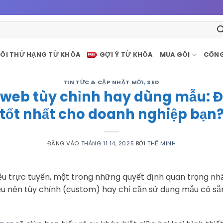
ÕI THỨ HẠNG TỪ KHÓA
GỢI Ý TỪ KHÓA
MUA GÓI
CÔNG
TIN TỨC & CẬP NHẬT MỚI
,
SEO
g web tùy chỉnh hay dùng mẫu: Đ
tốt nhất cho doanh nghiệp bạn
ĐĂNG VÀO
THÁNG 11 14, 2025
BỞI
THẾ MINH
ệu trực tuyến, một trong những quyết định quan trọng nh
ệu nên tùy chỉnh (custom) hay chỉ cần sử dụng mẫu có sẵn