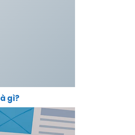
à gì?