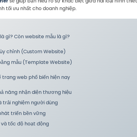
ner
sẽ giúp bạn hiểu rõ sự khác biệt giữa hai loại hình th
nh tối ưu nhất cho doanh nghiệp.
 là gì? Còn website mẫu là gì?
tùy chỉnh (Custom Website)
 bằng mẫu (Template Website)
kế trang web phổ biến hiện nay
khả năng nhận diện thương hiệu
à trải nghiệm người dùng
phát triển bền vững
ng và tốc độ hoạt động