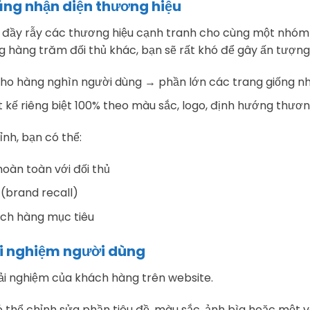
năng nhận diện thương hiệu
y đầy rẫy các thương hiệu cạnh tranh cho cùng một nhóm
 hàng trăm đối thủ khác, bạn sẽ rất khó để gây ấn tượng 
ho hàng nghìn người dùng → phần lớn các trang giống nh
t kế riêng biệt 100% theo màu sắc, logo, định hướng thươn
ỉnh, bạn có thể:
hoàn toàn với đối thủ
(brand recall)
ách hàng mục tiêu
rải nghiệm người dùng
rải nghiệm của khách hàng trên website.
 thể chỉnh sửa phần tiêu đề, màu sắc, ảnh bìa hoặc một và