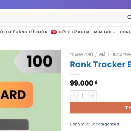
ÕI THỨ HẠNG TỪ KHÓA
GỢI Ý TỪ KHÓA
MUA GÓI
CÔNG
TRANG CHỦ
/
GIÁ
/
UNCATEG
Rank Tracker 
99.000
₫
Rank Tracker Basic số lượn
T
Danh mục:
Uncategorized