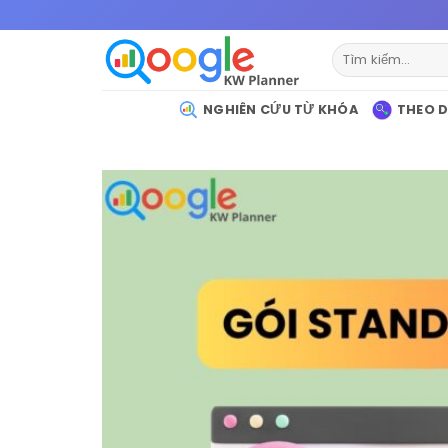
Bỏ
qua
Tìm
nội
kiếm:
dung
NGHIÊN CỨU TỪ KHÓA
THEO D