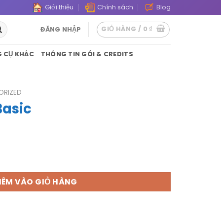
Giới thiệu
Chính sách
Blog
GIỎ HÀNG /
0
₫
ĐĂNG NHẬP
 CỤ KHÁC
THÔNG TIN GÓI & CREDITS
ORIZED
Basic
g
HÊM VÀO GIỎ HÀNG