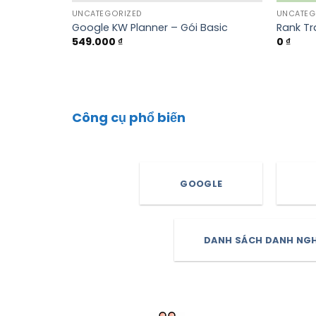
UNCATEGORIZED
UNCATEG
tarter
Google KW Planner – Gói Basic
Rank Tr
549.000
₫
0
₫
Công cụ phổ biến
GOOGLE
DANH SÁCH DANH NG